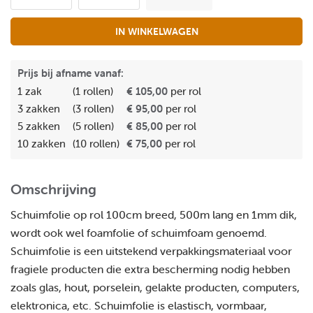
IN WINKELWAGEN
Prijs bij afname vanaf:
1 zak
(1 rollen)
€ 105,00
per rol
3 zakken
(3 rollen)
€ 95,00
per rol
5 zakken
(5 rollen)
€ 85,00
per rol
10 zakken
(10 rollen)
€ 75,00
per rol
Omschrijving
Schuimfolie op rol 100cm breed, 500m lang en 1mm dik,
wordt ook wel foamfolie of schuimfoam genoemd.
Schuimfolie is een uitstekend verpakkingsmateriaal voor
fragiele producten die extra bescherming nodig hebben
zoals glas, hout, porselein, gelakte producten, computers,
elektronica, etc. Schuimfolie is elastisch, vormbaar,